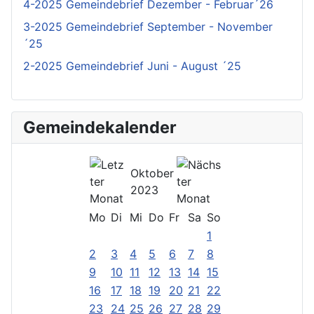
4-2025 Gemeindebrief Dezember - Februar´26
3-2025 Gemeindebrief September - November
´25
2-2025 Gemeindebrief Juni - August ´25
Gemeindekalender
Oktober
2023
Mo
Di
Mi
Do
Fr
Sa
So
1
2
3
4
5
6
7
8
9
10
11
12
13
14
15
16
17
18
19
20
21
22
23
24
25
26
27
28
29