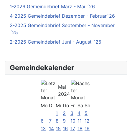
1-2026 Gemeindebrief März - Mai ´26
4-2025 Gemeindebrief Dezember - Februar´26
3-2025 Gemeindebrief September - November
´25
2-2025 Gemeindebrief Juni - August ´25
Gemeindekalender
Mai
2024
Mo
Di
Mi
Do
Fr
Sa
So
1
2
3
4
5
6
7
8
9
10
11
12
13
14
15
16
17
18
19