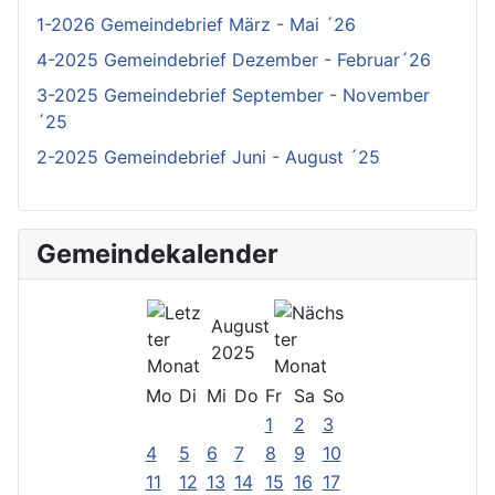
1-2026 Gemeindebrief März - Mai ´26
4-2025 Gemeindebrief Dezember - Februar´26
3-2025 Gemeindebrief September - November
´25
2-2025 Gemeindebrief Juni - August ´25
Gemeindekalender
August
2025
Mo
Di
Mi
Do
Fr
Sa
So
1
2
3
4
5
6
7
8
9
10
11
12
13
14
15
16
17