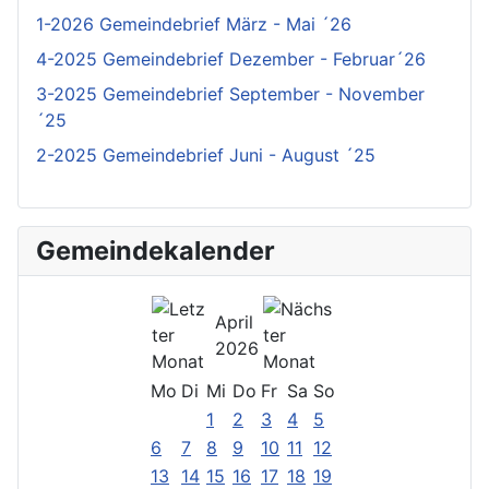
1-2026 Gemeindebrief März - Mai ´26
4-2025 Gemeindebrief Dezember - Februar´26
3-2025 Gemeindebrief September - November
´25
2-2025 Gemeindebrief Juni - August ´25
Gemeindekalender
April
2026
Mo
Di
Mi
Do
Fr
Sa
So
1
2
3
4
5
6
7
8
9
10
11
12
13
14
15
16
17
18
19