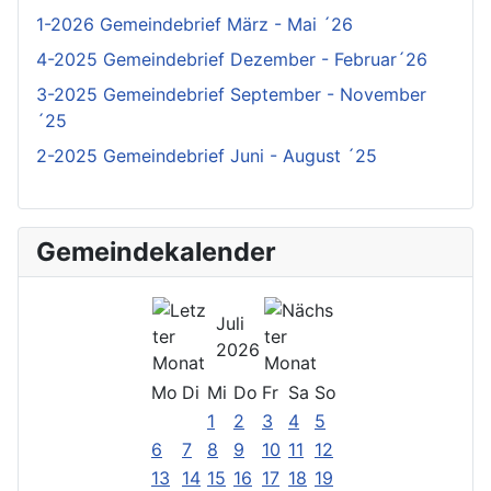
1-2026 Gemeindebrief März - Mai ´26
4-2025 Gemeindebrief Dezember - Februar´26
3-2025 Gemeindebrief September - November
´25
2-2025 Gemeindebrief Juni - August ´25
Gemeindekalender
Juli
2026
Mo
Di
Mi
Do
Fr
Sa
So
1
2
3
4
5
6
7
8
9
10
11
12
13
14
15
16
17
18
19