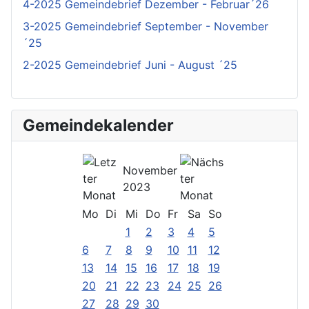
4-2025 Gemeindebrief Dezember - Februar´26
3-2025 Gemeindebrief September - November
´25
2-2025 Gemeindebrief Juni - August ´25
Gemeindekalender
November
2023
Mo
Di
Mi
Do
Fr
Sa
So
1
2
3
4
5
6
7
8
9
10
11
12
13
14
15
16
17
18
19
20
21
22
23
24
25
26
27
28
29
30