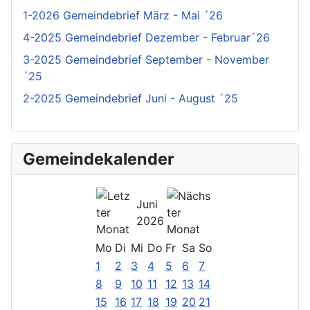
1-2026 Gemeindebrief März - Mai ´26
4-2025 Gemeindebrief Dezember - Februar´26
3-2025 Gemeindebrief September - November
´25
2-2025 Gemeindebrief Juni - August ´25
Gemeindekalender
Juni
2026
Mo
Di
Mi
Do
Fr
Sa
So
1
2
3
4
5
6
7
8
9
10
11
12
13
14
15
16
17
18
19
20
21